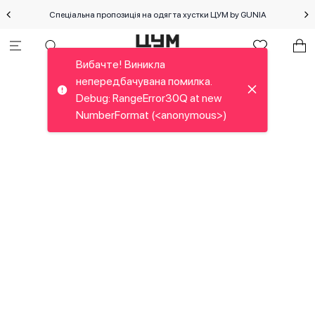
Спеціальна пропозиція на одяг та хустки ЦУМ by GUNIA
Вибачте! Виникла
непередбачувана помилка.
Debug: RangeError30Q at new
NumberFormat (<anonymous>)