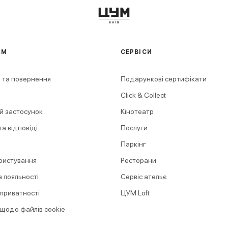
АМ
СЕРВІСИ
 та повернення
Подарункові сертифікати
Click & Collect
й застосунок
Кінотеатр
а відповіді
Послуги
Паркінг
ристування
Ресторани
 лояльності
Сервіс ательє
 приватності
ЦУМ Loft
 щодо файлів cookie