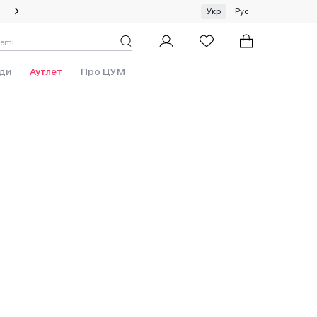
Спеціальна пропозиція на одяг та хустки ЦУМ by GUNIA
Укр
Рус
ди
Аутлет
Про ЦУМ