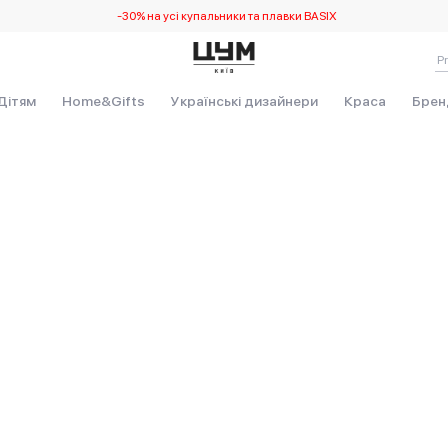
-30% на усі купальники та плавки BASIX
Дітям
Home&Gifts
Українські дизайнери
Краса
Брен