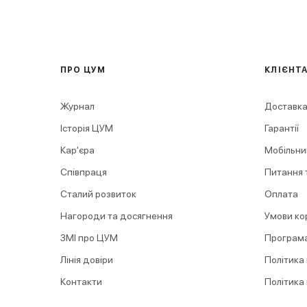
ПРО ЦУМ
КЛІЄНТ
Журнал
Доставка
Історія ЦУМ
Гарантії
Кар'єра
Мобільни
Співпраця
Питання т
Сталий розвиток
Оплата
Нагороди та досягнення
Умови ко
ЗМІ про ЦУМ
Програма
Лінія довіри
Політика
Контакти
Політика