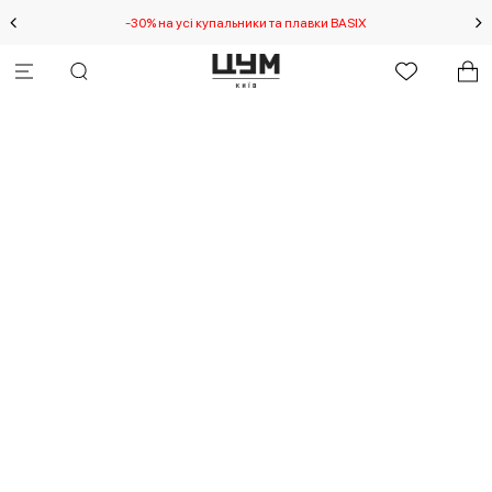
-30% на усі купальники та плавки BASIX
С