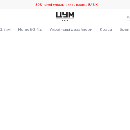
-30% на усі купальники та плавки BASIX
Дітям
Home&Gifts
Українські дизайнери
Краса
Брен