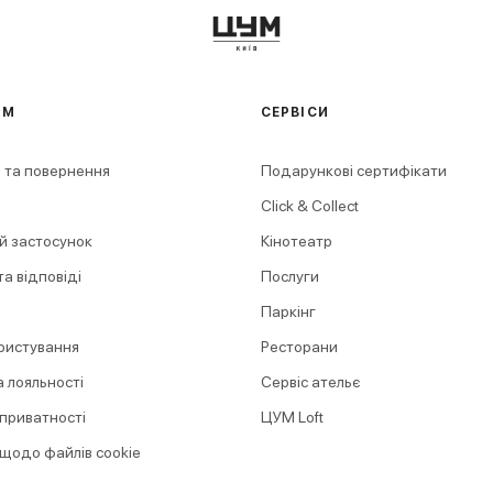
АМ
СЕРВІСИ
 та повернення
Подарункові сертифікати
Click & Collect
й застосунок
Кінотеатр
а відповіді
Послуги
Паркінг
ристування
Ресторани
 лояльності
Сервіс ательє
 приватності
ЦУМ Loft
 щодо файлів cookie