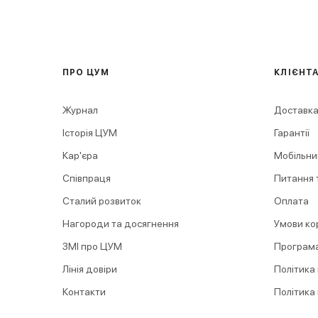
ПРО ЦУМ
КЛІЄНТ
Журнал
Доставка
Історія ЦУМ
Гарантії
Кар'єра
Мобільни
Співпраця
Питання т
Сталий розвиток
Оплата
Нагороди та досягнення
Умови ко
ЗМІ про ЦУМ
Програма
Лінія довіри
Політика
Контакти
Політика