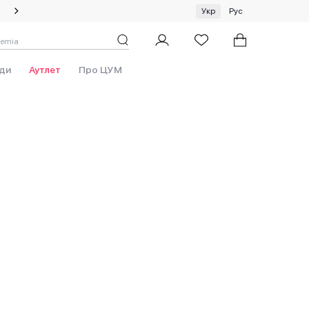
Спеціальна пропозиція на одяг та хустки ЦУМ by GUNIA
Укр
Рус
ди
Аутлет
Про ЦУМ