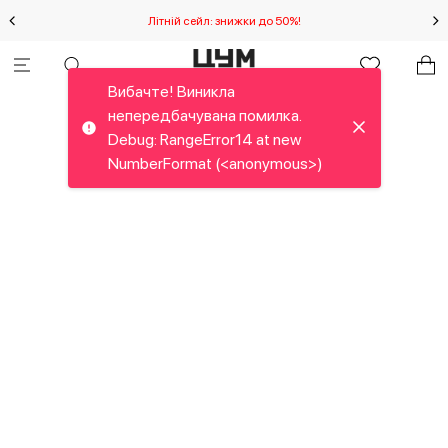
IA
Літній сейл: знижки до 50%!
Вибачте! Виникла
непередбачувана помилка.
Debug: RangeError14 at new
NumberFormat (<anonymous>)