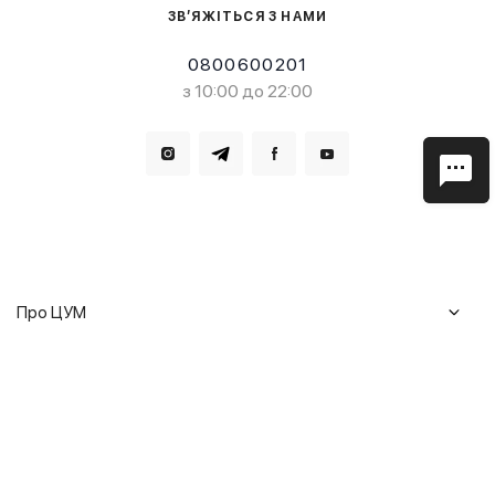
ЗВ’ЯЖІТЬСЯ З НАМИ
0800600201
з 10:00 до 22:00
Завантажте в
Завантажте в
Про ЦУМ
Журнал
Клієнтам
Історія ЦУМ
Доставка та повернення
Кар'єра
Сервіси
Гарантії
Співпраця
Подарункові сертифікати
Мобільний застосунок
Сталий розвиток