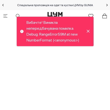
Спеціальна пропозиція на одяг та хустки ЦУМ by GUNIA
Вибачте! Виникла
непередбачувана помилка.
Debug: RangeError59M at new
NumberFormat (<anonymous>)