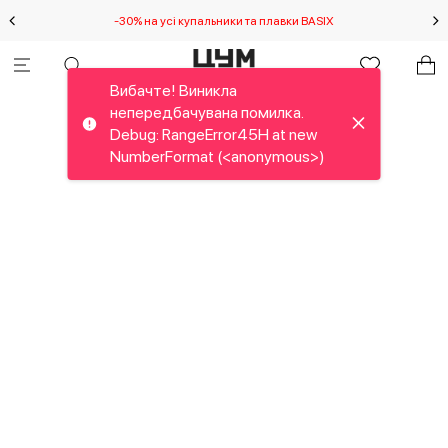
-30% на усі купальники та плавки BASIX
С
Вибачте! Виникла
непередбачувана помилка.
Debug: RangeError45H at new
NumberFormat (<anonymous>)