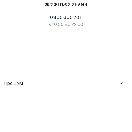
ЗВ’ЯЖІТЬСЯ З НАМИ
0800600201
з 10:00 до 22:00
Про ЦУМ
Журнал
Клієнтам
Історія ЦУМ
Доставка та повернення
Кар'єра
Сервіси
Гарантії
Співпраця
Подарункові сертифікати
Мобільний застосунок
Сталий розвиток