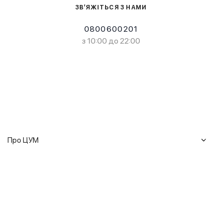
ЗВ’ЯЖІТЬСЯ З НАМИ
0800600201
з 10:00 до 22:00
Про ЦУМ
Журнал
Клієнтам
Історія ЦУМ
Доставка та повернення
Кар'єра
Сервіси
Гарантії
Співпраця
Подарункові сертифікати
Мобільний застосунок
Сталий розвиток