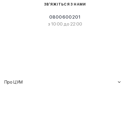
ЗВ’ЯЖІТЬСЯ З НАМИ
0800600201
з 10:00 до 22:00
Про ЦУМ
Журнал
Клієнтам
Історія ЦУМ
Доставка та повернення
Кар'єра
Сервіси
Гарантії
Співпраця
Подарункові сертифікати
Мобільний застосунок
Сталий розвиток