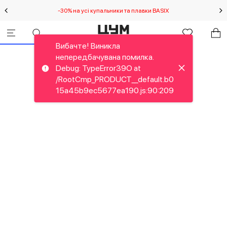
-30% на усі купальники та плавки BASIX
С
Вибачте! Виникла
непередбачувана помилка.
Debug: TypeError39O at
/RootCmp_PRODUCT__default.b0
15a45b9ec5677ea190.js:90:209