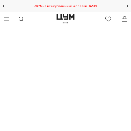
-30% на все купальники и плавки BASIX
Спец