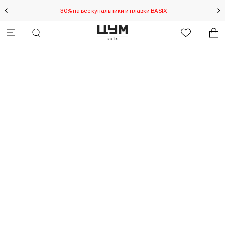
-30% на все купальники и плавки BASIX
Спец