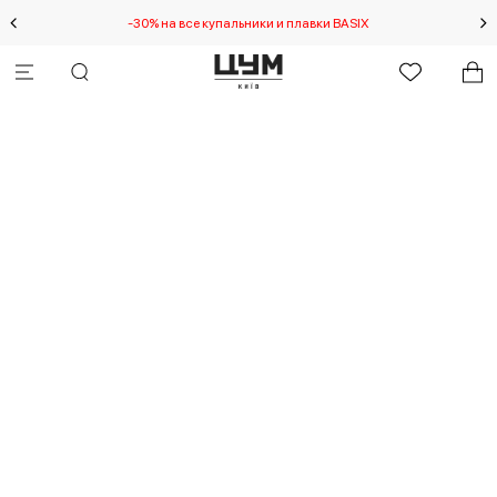
-30% на все купальники и плавки BASIX
Спец