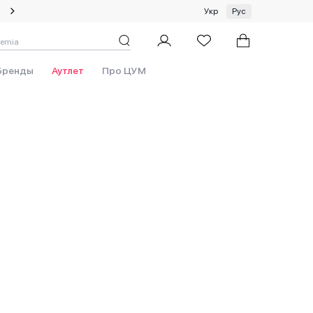
Специальное предложение на одежду и платки ЦУМ by GUNIA
Укр
Рус
Бренды
Аутлет
Про ЦУМ