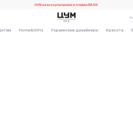
-30% на все купальники и плавки BASIX
Детям
Home&Gifts
Украинские дизайнеры
Красота