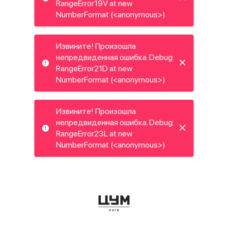
RangeError19V at new
NumberFormat (<anonymous>)
Извините! Произошла
непредвиденная ошибка. Debug:
RangeError21D at new
NumberFormat (<anonymous>)
Извините! Произошла
непредвиденная ошибка. Debug:
RangeError23L at new
NumberFormat (<anonymous>)