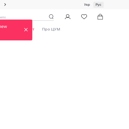
Специальное предложение на одежду и платки ЦУМ by GUNIA
Укр
Рус
 new
Бренды
Аутлет
Про ЦУМ
new