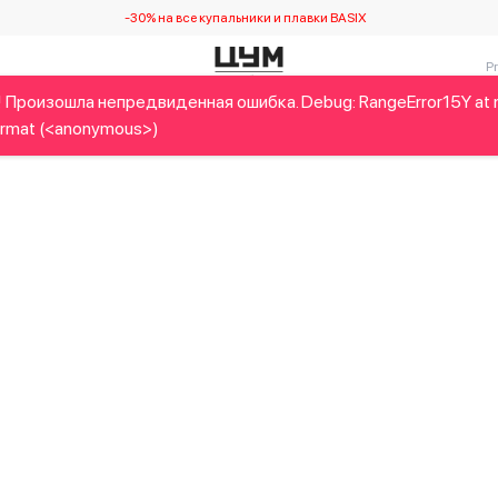
-30% на все купальники и плавки BASIX
 Произошла непредвиденная ошибка. Debug: RangeError15Y at
Детям
Home&Gifts
Украинские дизайнеры
Красота
rmat (<anonymous>)
 Произошла непредвиденная ошибка. Debug: RangeError16J at 
rmat (<anonymous>)