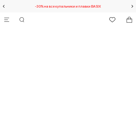
-30% на все купальники и плавки BASIX
Спец