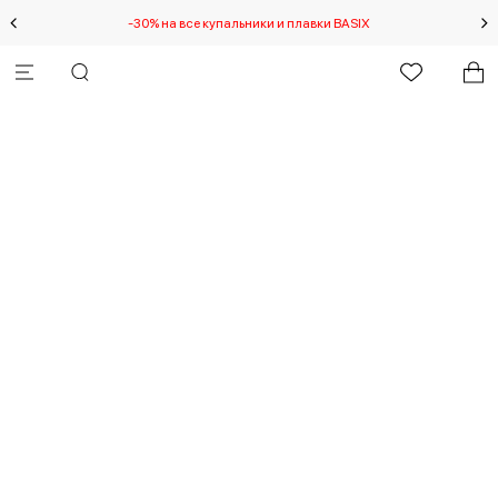
-30% на все купальники и плавки BASIX
Спец