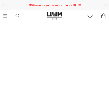
-30% на все купальники и плавки BASIX
Спец