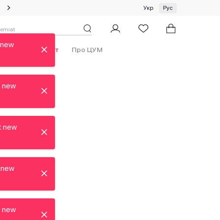
Специальное предложение на одежду и платки ЦУМ by GUNIA
Укр
Рус
 new
Бренды
Аутлет
Про ЦУМ
t new
t new
 new
t new