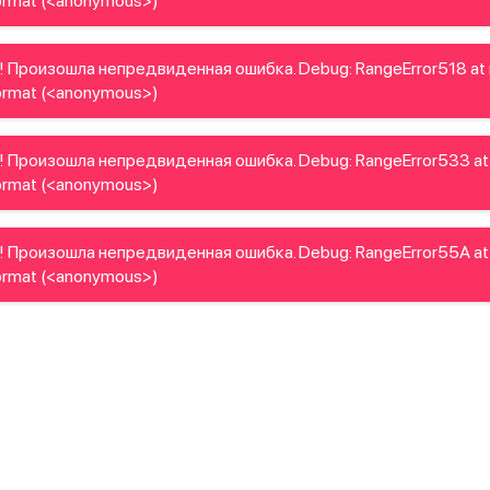
rmat (<anonymous>)
! Произошла непредвиденная ошибка. Debug: RangeError518 at
rmat (<anonymous>)
! Произошла непредвиденная ошибка. Debug: RangeError533 at
rmat (<anonymous>)
! Произошла непредвиденная ошибка. Debug: RangeError55A at
rmat (<anonymous>)