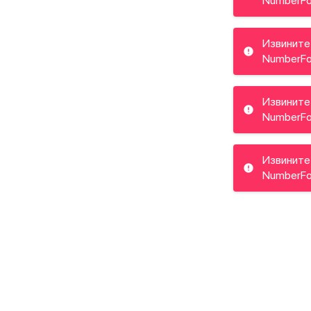
NumberFo
Извините
NumberFo
Извините
NumberFo
Извините
NumberFo