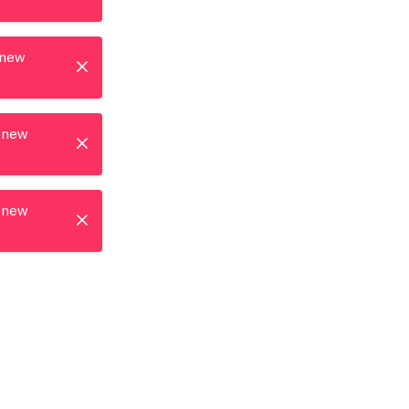
 new
 new
 new