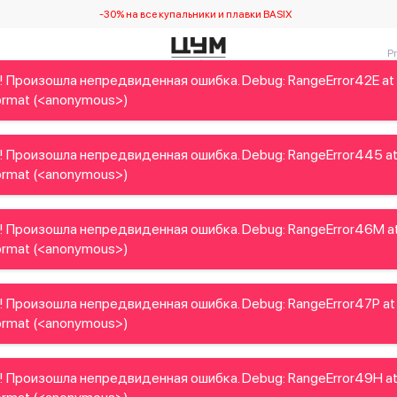
-30% на все купальники и плавки BASIX
! Произошла непредвиденная ошибка. Debug: RangeError42E at
Детям
Home&Gifts
Украинские дизайнеры
Красота
rmat (<anonymous>)
! Произошла непредвиденная ошибка. Debug: RangeError445 a
rmat (<anonymous>)
! Произошла непредвиденная ошибка. Debug: RangeError46M a
rmat (<anonymous>)
! Произошла непредвиденная ошибка. Debug: RangeError47P at
rmat (<anonymous>)
! Произошла непредвиденная ошибка. Debug: RangeError49H a