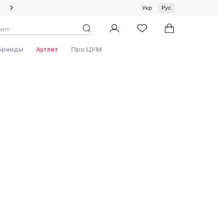
Специальное предложение на одежду и платки ЦУМ by GUNIA
Укр
Рус
Бренды
Аутлет
Про ЦУМ