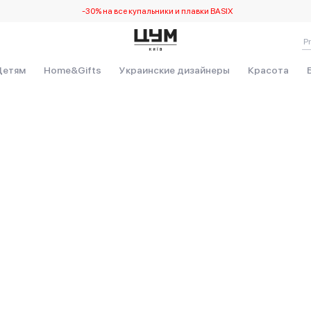
-30% на все купальники и плавки BASIX
Детям
Home&Gifts
Украинские дизайнеры
Красота