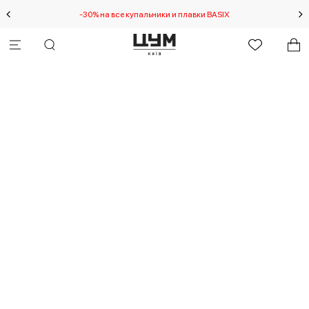
-30% на все купальники и плавки BASIX
Спец