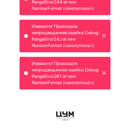
RangeError24A at new
NumberFormat (<anonymous>)
Извините! Произошла
непредвиденная ошибка. Debug:
RangeError24J at new
NumberFormat (<anonymous>)
Извините! Произошла
непредвиденная ошибка. Debug:
RangeError26Y at new
NumberFormat (<anonymous>)