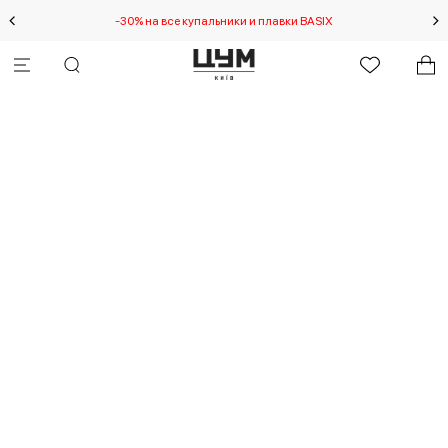
-30% на все купальники и плавки BASIX
Спец