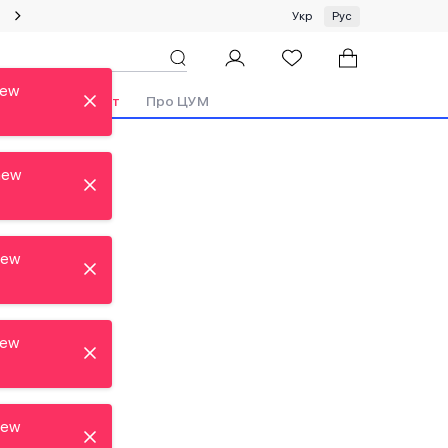
Специальное предложение на одежду и платки ЦУМ by GUNIA
Укр
Рус
new
Бренды
Аутлет
Про ЦУМ
new
new
new
new