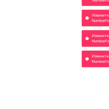
NumberFo
Извините
NumberFo
Извините!
NumberFo
Извините
NumberFo