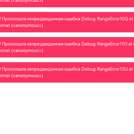
rmat (<anonymous>)
! Произошла непредвиденная ошибка. Debug: RangeError10Q at
rmat (<anonymous>)
 Произошла непредвиденная ошибка. Debug: RangeError11O at
rmat (<anonymous>)
! Произошла непредвиденная ошибка. Debug: RangeError13U at
rmat (<anonymous>)