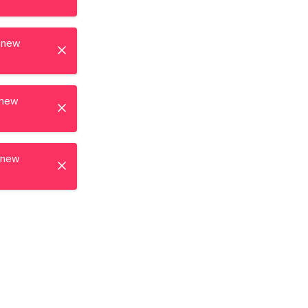
 new
 new
 new