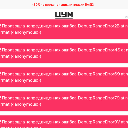
-30% на все купальники и плавки BASIX
! Произошла непредвиденная ошибка. Debug: RangeError2B at 
Детям
Home&Gifts
Украинские дизайнеры
Красота
rmat (<anonymous>)
! Произошла непредвиденная ошибка. Debug: RangeError4S at 
rmat (<anonymous>)
! Произошла непредвиденная ошибка. Debug: RangeError69 at 
rmat (<anonymous>)
! Произошла непредвиденная ошибка. Debug: RangeError79 at 
rmat (<anonymous>)
! Произошла непредвиденная ошибка. Debug: RangeError9V at 