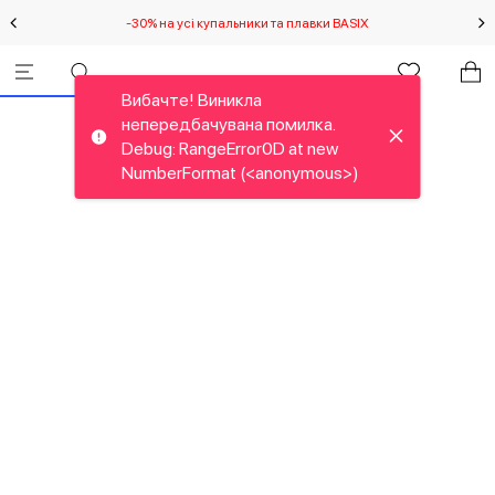
-30% на усі купальники та плавки BASIX
С
Вибачте! Виникла
непередбачувана помилка.
Debug: RangeError0D at new
NumberFormat (<anonymous>)