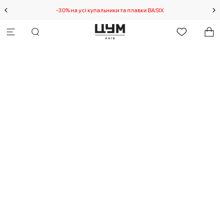
-30% на усі купальники та плавки BASIX
С