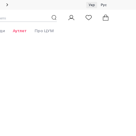
Спеціальна пропозиція на одяг та хустки ЦУМ by GUNIA
Укр
Рус
ди
Аутлет
Про ЦУМ