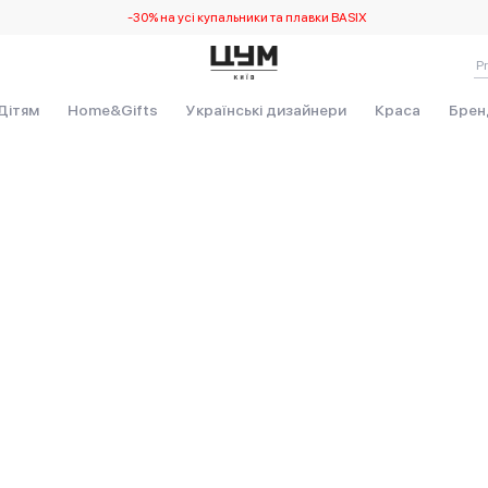
-30% на усі купальники та плавки BASIX
Дітям
Home&Gifts
Українські дизайнери
Краса
Брен