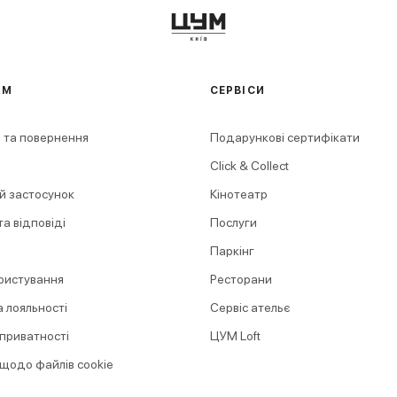
АМ
СЕРВІСИ
 та повернення
Подарункові сертифікати
Click & Collect
й застосунок
Кінотеатр
а відповіді
Послуги
Паркінг
ристування
Ресторани
 лояльності
Сервіс ательє
 приватності
ЦУМ Loft
 щодо файлів cookie