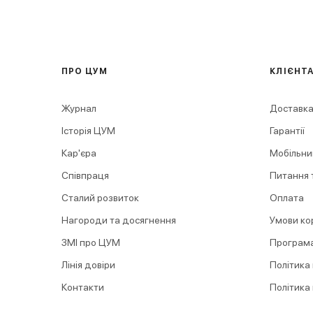
ПРО ЦУМ
КЛІЄНТ
Журнал
Доставка
Історія ЦУМ
Гарантії
Кар'єра
Мобільни
Співпраця
Питання т
Сталий розвиток
Оплата
Нагороди та досягнення
Умови ко
ЗМІ про ЦУМ
Програма
Лінія довіри
Політика
Контакти
Політика