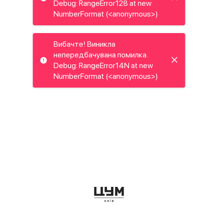
Debug: RangeError128 at new
NumberFormat (<anonymous>)
Вибачте! Виникла
непередбачувана помилка.
Debug: RangeError14N at new
NumberFormat (<anonymous>)
Вибачте! Виникла
непередбачувана помилка.
Debug: RangeError16T at new
NumberFormat (<anonymous>)