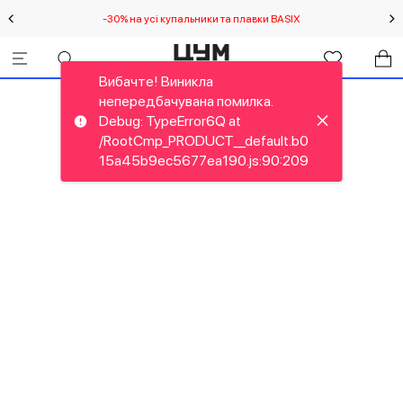
-30% на усі купальники та плавки BASIX
С
Вибачте! Виникла
непередбачувана помилка.
Debug: TypeError6Q at
/RootCmp_PRODUCT__default.b0
15a45b9ec5677ea190.js:90:209