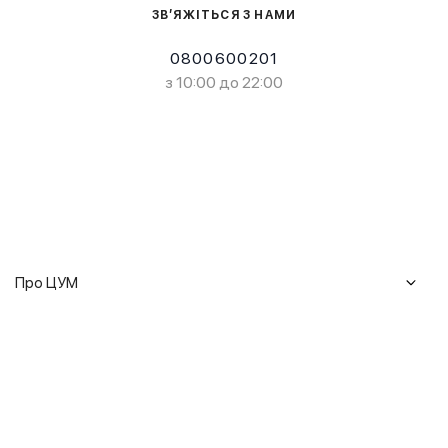
ЗВ’ЯЖІТЬСЯ З НАМИ
0800600201
з 10:00 до 22:00
Про ЦУМ
Журнал
Клієнтам
Історія ЦУМ
Доставка та повернення
Кар'єра
Сервіси
Гарантії
Співпраця
Подарункові сертифікати
Мобільний застосунок
Сталий розвиток