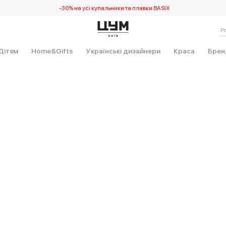
-30% на усі купальники та плавки BASIX
Дітям
Home&Gifts
Українські дизайнери
Краса
Брен