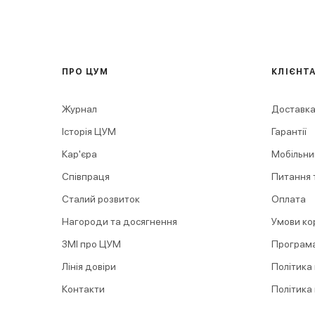
ПРО ЦУМ
КЛІЄНТ
Журнал
Доставка
Історія ЦУМ
Гарантії
Кар'єра
Мобільни
Співпраця
Питання т
Сталий розвиток
Оплата
Нагороди та досягнення
Умови ко
ЗМІ про ЦУМ
Програма
Лінія довіри
Політика
Контакти
Політика