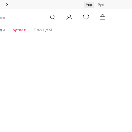
Спеціальна пропозиція на одяг та хустки ЦУМ by GUNIA
Укр
Рус
ди
Аутлет
Про ЦУМ