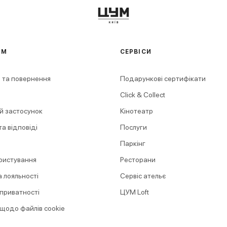
АМ
СЕРВІСИ
 та повернення
Подарункові сертифікати
Click & Collect
й застосунок
Кінотеатр
а відповіді
Послуги
Паркінг
ристування
Ресторани
 лояльності
Сервіс ательє
 приватності
ЦУМ Loft
 щодо файлів cookie