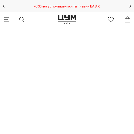
-30% на усі купальники та плавки BASIX
С