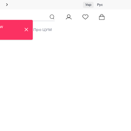
Спеціальна пропозиція на одяг та хустки ЦУМ by GUNIA
Укр
Рус
ew
ди
Аутлет
Про ЦУМ