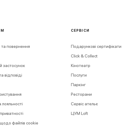
АМ
СЕРВІСИ
 та повернення
Подарункові сертифікати
Click & Collect
й застосунок
Кінотеатр
а відповіді
Послуги
Паркінг
ристування
Ресторани
 лояльності
Сервіс ательє
 приватності
ЦУМ Loft
 щодо файлів cookie