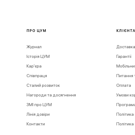
ПРО ЦУМ
КЛІЄНТ
Журнал
Доставка
Історія ЦУМ
Гарантії
Кар'єра
Мобільни
Співпраця
Питання т
Сталий розвиток
Оплата
Нагороди та досягнення
Умови ко
ЗМІ про ЦУМ
Програма
Лінія довіри
Політика
Контакти
Політика