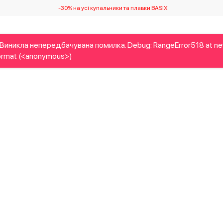
-30% на усі купальники та плавки BASIX
Виникла непередбачувана помилка. Debug: RangeError518 at n
Дітям
Home&Gifts
Українські дизайнери
Краса
Брен
rmat (<anonymous>)