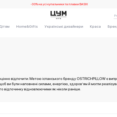
-30% на усі купальники та плавки BASIX
Дітям
Home&Gifts
Українські дизайнери
Краса
Брен
вноцінно відпочити. Метою іспанського бренду OSTRICHPILLOW є випр
б ви були наповнені силами, енергією, здоров’ям й могли реалізува
го відпочинку відновлюючими як ніколи раніше.