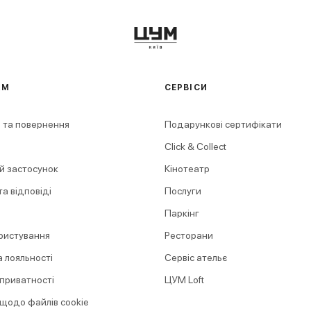
АМ
СЕРВІСИ
 та повернення
Подарункові сертифікати
Click & Collect
й застосунок
Кінотеатр
а відповіді
Послуги
Паркінг
ристування
Ресторани
 лояльності
Сервіс ательє
 приватності
ЦУМ Loft
 щодо файлів cookie