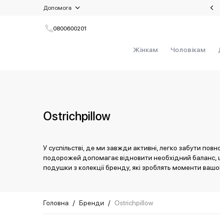
Допомога
Літній сейл: знижки до 50%!
Доставка та повернення
0800600201
Питання та відповіді
Жінкам
Чоловікам
Умови користування
Оплата
Контакти
Ostrichpillow
У суспільстві, де ми завжди активні, легко забути по
подорожей допомагає відновити необхідний баланс, що
подушки з колекції бренду, які зроблять моменти вашо
Головна
/
Бренди
/
Ostrichpillow