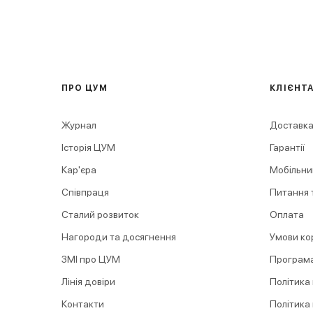
ПРО ЦУМ
КЛІЄНТ
Журнал
Доставка
Історія ЦУМ
Гарантії
Кар'єра
Мобільни
Співпраця
Питання т
Сталий розвиток
Оплата
Нагороди та досягнення
Умови ко
ЗМІ про ЦУМ
Програма
Лінія довіри
Політика
Контакти
Політика