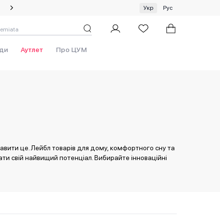
Спеціальна пропозиція на одяг та хустки ЦУМ by GUNIA
Укр
Рус
ди
Аутлет
Про ЦУМ
авити це. Лейбл товарів для дому, комфортного сну та
ти свій найвищий потенціал. Вибирайте інноваційні