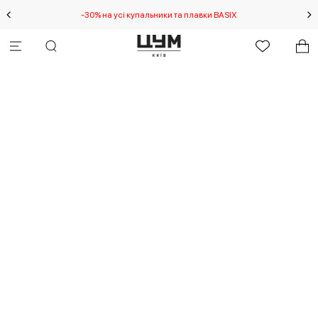
-30% на усі купальники та плавки BASIX
С