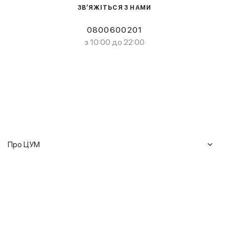
ЗВ’ЯЖІТЬСЯ З НАМИ
0800600201
з 10:00 до 22:00
Про ЦУМ
Журнал
Клієнтам
Історія ЦУМ
Доставка та повернення
Кар'єра
Сервіси
Гарантії
Співпраця
Подарункові сертифікати
Мобільний застосунок
Сталий розвиток