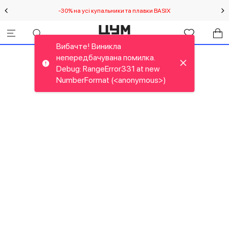
-30% на усі купальники та плавки BASIX
С
Вибачте! Виникла
непередбачувана помилка.
Debug: RangeError331 at new
NumberFormat (<anonymous>)