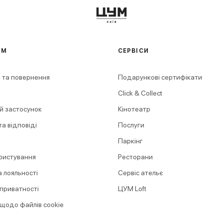
АМ
СЕРВІСИ
 та повернення
Подарункові сертифікати
Click & Collect
й застосунок
Кінотеатр
а відповіді
Послуги
Паркінг
ристування
Ресторани
 лояльності
Сервіс ательє
 приватності
ЦУМ Loft
 щодо файлів cookie