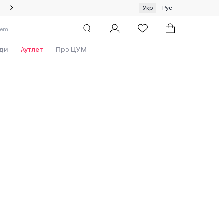
Спеціальна пропозиція на одяг та хустки ЦУМ by GUNIA
Укр
Рус
ди
Аутлет
Про ЦУМ
красиво оформлених, технічно складних звукових
вуються тільки найкращі матеріали. Кожна модель