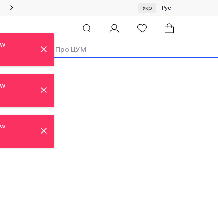
Спеціальна пропозиція на одяг та хустки ЦУМ by GUNIA
Укр
Рус
ew
ди
Аутлет
Про ЦУМ
ew
ew