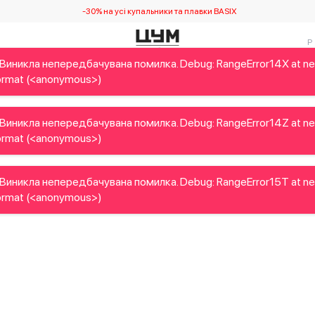
-30% на усі купальники та плавки BASIX
Виникла непередбачувана помилка. Debug: RangeError14X at n
Дітям
Home&Gifts
Українські дизайнери
Краса
Брен
rmat (<anonymous>)
Виникла непередбачувана помилка. Debug: RangeError14Z at n
rmat (<anonymous>)
Виникла непередбачувана помилка. Debug: RangeError15T at n
rmat (<anonymous>)