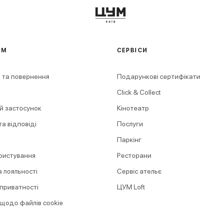
АМ
СЕРВІСИ
 та повернення
Подарункові сертифікати
Click & Collect
й застосунок
Кінотеатр
а відповіді
Послуги
Паркінг
ристування
Ресторани
 лояльності
Сервіс ательє
 приватності
ЦУМ Loft
 щодо файлів cookie