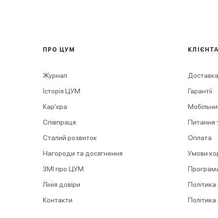
ПРО ЦУМ
КЛІЄНТ
Журнал
Доставка
Історія ЦУМ
Гарантії
Кар'єра
Мобільни
Співпраця
Питання т
Сталий розвиток
Оплата
Нагороди та досягнення
Умови ко
ЗМІ про ЦУМ
Програма
Лінія довіри
Політика
Контакти
Політика