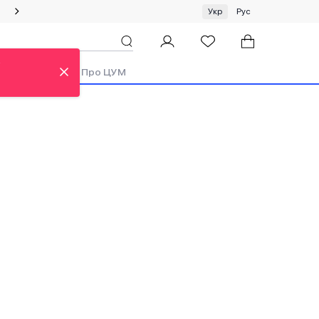
Спеціальна пропозиція на одяг та хустки ЦУМ by GUNIA
Укр
Рус
ди
Аутлет
Про ЦУМ