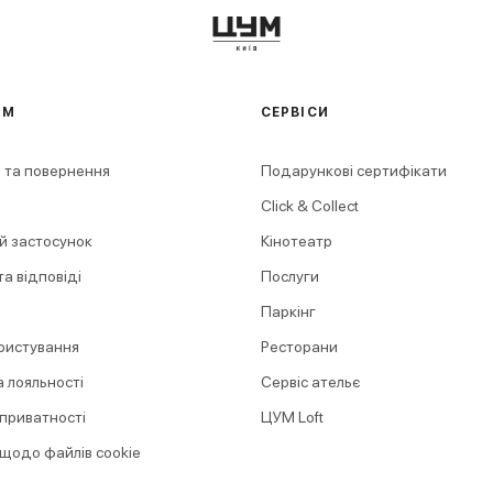
АМ
СЕРВІСИ
 та повернення
Подарункові сертифікати
Click & Collect
й застосунок
Кінотеатр
а відповіді
Послуги
Паркінг
ристування
Ресторани
 лояльності
Сервіс ательє
 приватності
ЦУМ Loft
 щодо файлів cookie