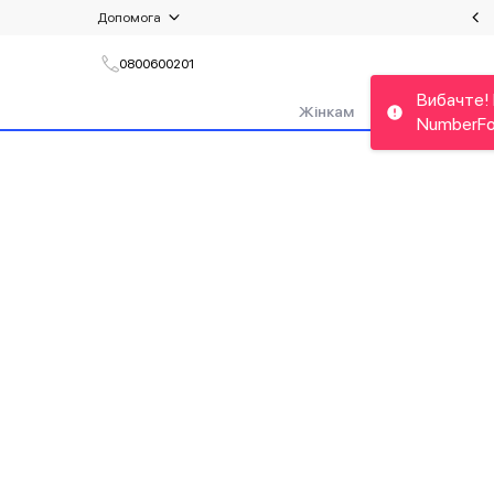
Допомога
Літній сейл: знижки до 50%!
Доставка та повернення
0800600201
Питання та відповіді
Вибачте! 
Жінкам
Чоловікам
NumberFo
Умови користування
Оплата
Контакти