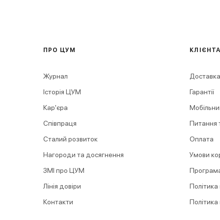
ПРО ЦУМ
КЛІЄНТ
Журнал
Доставка
Історія ЦУМ
Гарантії
Кар'єра
Мобільни
Співпраця
Питання т
Сталий розвиток
Оплата
Нагороди та досягнення
Умови ко
ЗМІ про ЦУМ
Програма
Лінія довіри
Політика
Контакти
Політика