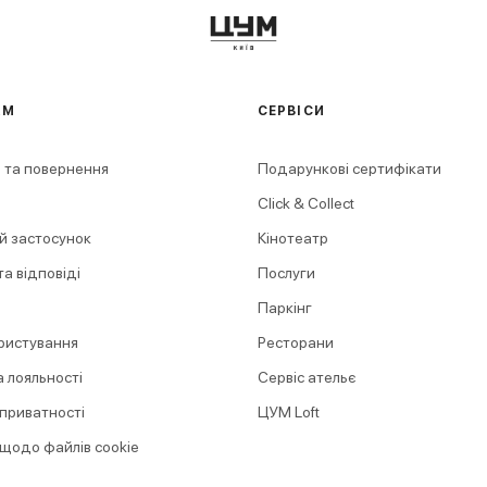
АМ
СЕРВІСИ
 та повернення
Подарункові сертифікати
Click & Collect
й застосунок
Кінотеатр
а відповіді
Послуги
Паркінг
ристування
Ресторани
 лояльності
Сервіс ательє
 приватності
ЦУМ Loft
 щодо файлів cookie