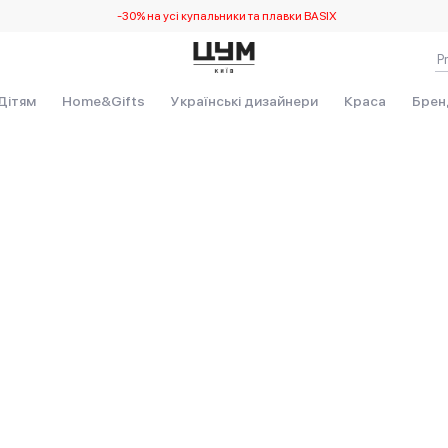
-30% на усі купальники та плавки BASIX
Дітям
Home&Gifts
Українські дизайнери
Краса
Брен