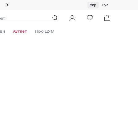
Спеціальна пропозиція на одяг та хустки ЦУМ by GUNIA
Укр
Рус
ди
Аутлет
Про ЦУМ