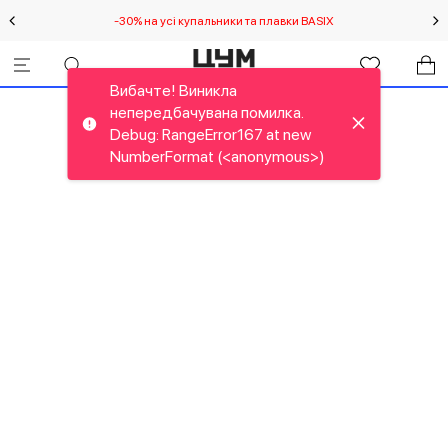
-30% на усі купальники та плавки BASIX
С
Вибачте! Виникла
непередбачувана помилка.
Debug: RangeError167 at new
NumberFormat (<anonymous>)