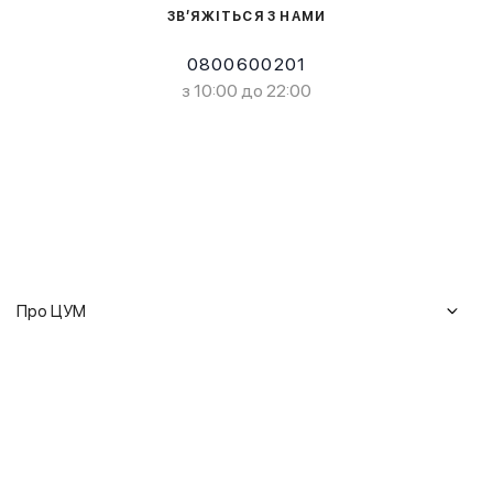
ЗВ’ЯЖІТЬСЯ З НАМИ
0800600201
з 10:00 до 22:00
Про ЦУМ
Журнал
Клієнтам
Історія ЦУМ
Доставка та повернення
Кар'єра
Сервіси
Гарантії
Співпраця
Подарункові сертифікати
Мобільний застосунок
Сталий розвиток