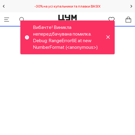
-30% на усі купальники та плавки BASIX
С
Вибачте! Виникла
непередбачувана помилка.
Debug: RangeError6E at new
NumberFormat (<anonymous>)