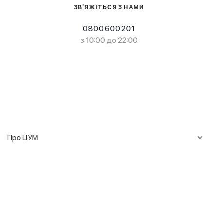
ЗВ’ЯЖІТЬСЯ З НАМИ
0800600201
з 10:00 до 22:00
Про ЦУМ
Журнал
Клієнтам
Історія ЦУМ
Доставка та повернення
Кар'єра
Сервіси
Гарантії
Співпраця
Подарункові сертифікати
Мобільний застосунок
Сталий розвиток