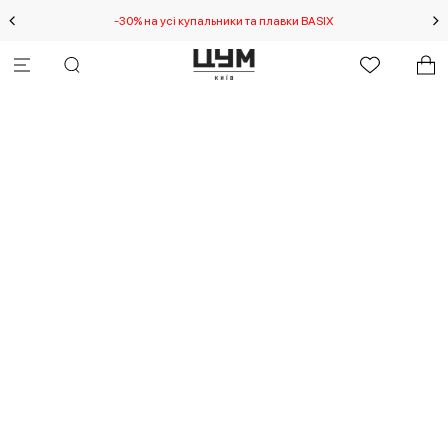
-30% на усі купальники та плавки BASIX
С