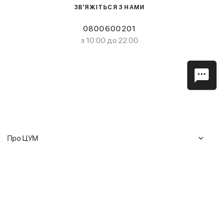
ЗВ’ЯЖІТЬСЯ З НАМИ
0800600201
з 10:00 до 22:00
Про ЦУМ
Журнал
Клієнтам
Історія ЦУМ
Доставка та повернення
Кар'єра
Сервіси
Гарантії
Співпраця
Подарункові сертифікати
Мобільний застосунок
Сталий розвиток