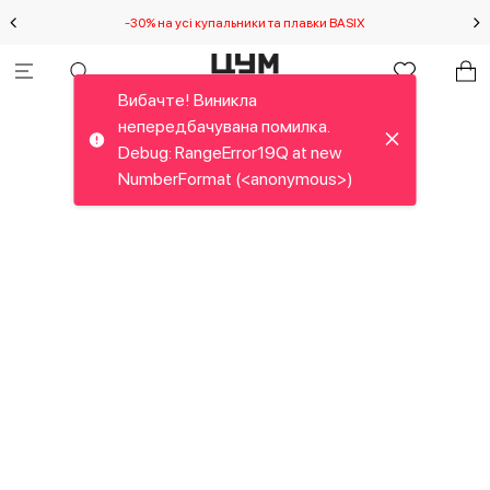
-30% на усі купальники та плавки BASIX
С
Вибачте! Виникла
непередбачувана помилка.
Debug: RangeError19Q at new
NumberFormat (<anonymous>)