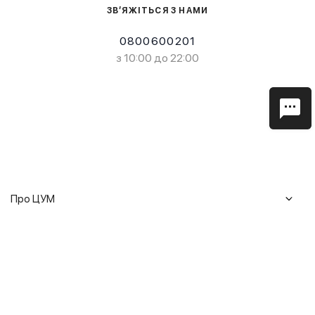
ЗВ’ЯЖІТЬСЯ З НАМИ
0800600201
з 10:00 до 22:00
Про ЦУМ
Журнал
Клієнтам
Історія ЦУМ
Доставка та повернення
Кар'єра
Сервіси
Гарантії
Співпраця
Подарункові сертифікати
Мобільний застосунок
Сталий розвиток