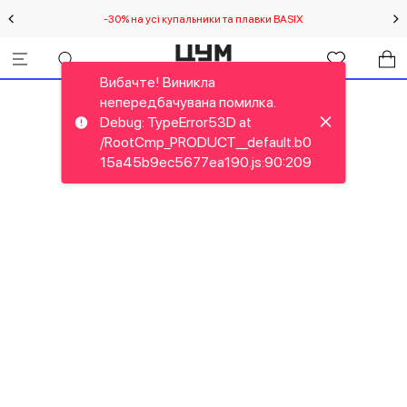
-30% на усі купальники та плавки BASIX
С
Вибачте! Виникла
непередбачувана помилка.
Debug: TypeError53D at
/RootCmp_PRODUCT__default.b0
15a45b9ec5677ea190.js:90:209