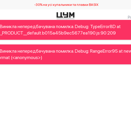
-30% на усі купальники та плавки BASIX
Виникла непередбачувана помилка. Debug: TypeError8D at
Дітям
Home&Gifts
Українські дизайнери
Краса
Брен
_PRODUCT__default.b015a45b9ec5677ea190.js:90:209
Виникла непередбачувана помилка. Debug: RangeError95 at ne
rmat (<anonymous>)