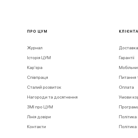
ПРО ЦУМ
КЛІЄНТ
Журнал
Доставка
Історія ЦУМ
Гарантії
Кар'єра
Мобільни
Співпраця
Питання т
Сталий розвиток
Оплата
Нагороди та досягнення
Умови ко
ЗМІ про ЦУМ
Програма
Лінія довіри
Політика
Контакти
Політика