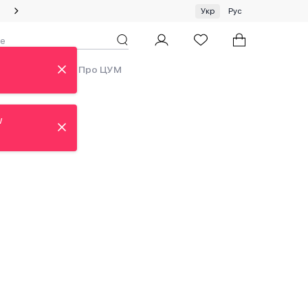
Спеціальна пропозиція на одяг та хустки ЦУМ by GUNIA
Укр
Рус
ди
Аутлет
Про ЦУМ
w