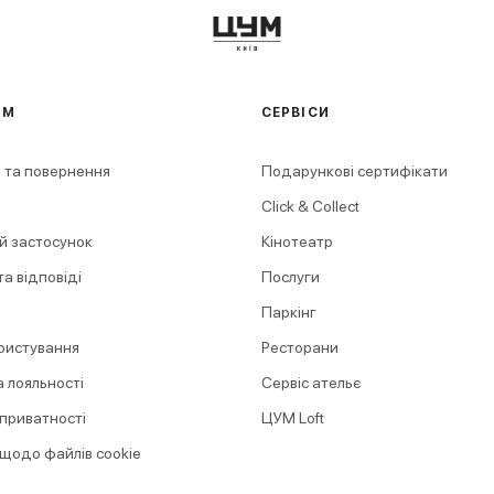
АМ
СЕРВІСИ
 та повернення
Подарункові сертифікати
Click & Collect
й застосунок
Кінотеатр
а відповіді
Послуги
Паркінг
ристування
Ресторани
 лояльності
Сервіс ательє
 приватності
ЦУМ Loft
 щодо файлів cookie