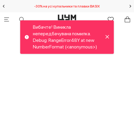
-30% на усі купальники та плавки BASIX
С
Вибачте! Виникла
непередбачувана помилка.
Debug: RangeError48Y at new
NumberFormat (<anonymous>)