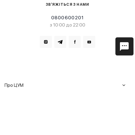
ЗВ’ЯЖІТЬСЯ З НАМИ
0800600201
з 10:00 до 22:00
Завантажте в
Завантажте в
Про ЦУМ
Журнал
Клієнтам
Історія ЦУМ
Доставка та повернення
Кар'єра
Сервіси
Гарантії
Співпраця
Подарункові сертифікати
Мобільний застосунок
Сталий розвиток