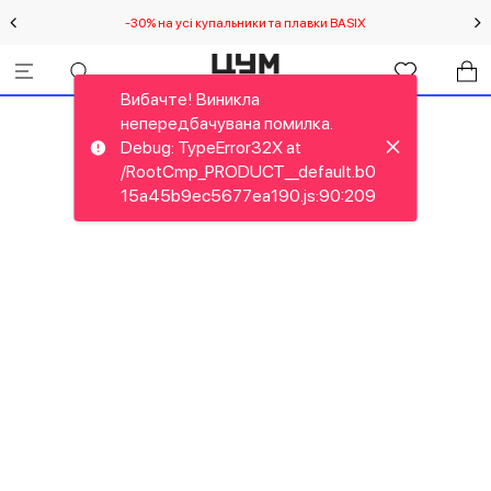
-30% на усі купальники та плавки BASIX
С
Вибачте! Виникла
непередбачувана помилка.
Debug: TypeError32X at
/RootCmp_PRODUCT__default.b0
15a45b9ec5677ea190.js:90:209