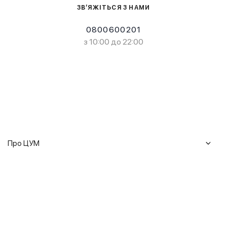
ЗВ’ЯЖІТЬСЯ З НАМИ
0800600201
з 10:00 до 22:00
Про ЦУМ
Журнал
Клієнтам
Історія ЦУМ
Доставка та повернення
Кар'єра
Сервіси
Гарантії
Співпраця
Подарункові сертифікати
Мобільний застосунок
Сталий розвиток