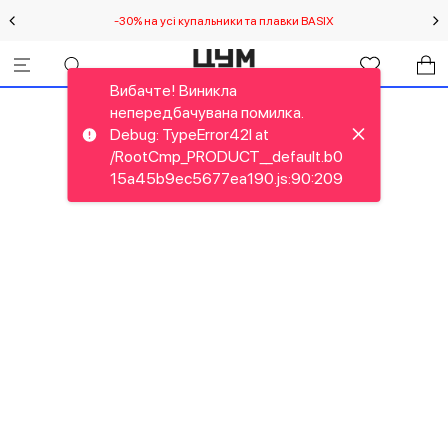
-30% на усі купальники та плавки BASIX
С
Вибачте! Виникла
непередбачувана помилка.
Debug: TypeError42I at
/RootCmp_PRODUCT__default.b0
15a45b9ec5677ea190.js:90:209